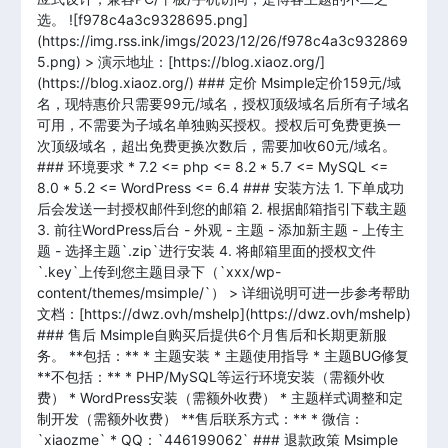
选。 ![f978c4a3c9328695.png]
(https://img.rss.ink/imgs/2023/12/26/f978c4a3c932869
5.png) > 演示地址：[https://blog.xiaoz.org/]
(https://blog.xiaoz.org/) ### 定价 Msimple定价159元/域
名，现特惠价只需要99元/域名，授权顶级域名后所有子域名
可用，不需要为子域名单独购买授权。授权后可免费更换一
次顶级域名，超出免费更换次数后，需要加收60元/域名。
### 环境要求 * 7.2 <= php <= 8.2 * 5.7 <= MySQL <=
8.0 * 5.2 <= WordPress <= 6.4 ### 安装方法 1. 下单成功
后会发送一封授权邮件到您的邮箱 2. 根据邮箱指引下载主题
3. 前往WordPress后台 - 外观 - 主题 - 添加新主题 - 上传主
题 - 选择主题`.zip`进行安装 4. 将邮箱里面的授权文件
`.key`上传到您主题目录下（`xxx/wp-
content/themes/msimple/`） > 详细说明可进一步参考帮助
文档：[https://dwz.ovh/mshelp](https://dwz.ovh/mshelp)
### 售后 Msimple自购买后提供6个月售后和长期更新服
务。 **包括：** * 主题安装 * 主题使用指导 * 主题BUG修复
**不包括：** * PHP/MySQL等运行环境安装（需额外收
费） * WordPress安装（需额外收费） * 主题样式调整和定
制开发（需额外收费） **售后联系方式：** * 微信：
`xiaozme` * QQ：`446199062` ### 退款政策 Msimple